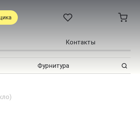
щика
Контакты
Фурнитура
кло)