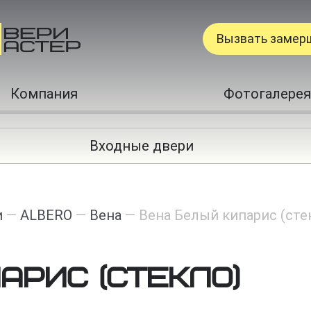
Вызвать замер
Компания
Фотогалерея
Входные двери
и
—
ALBERO
—
Вена
—
Вена Белый кипарис (сте
арис (стекло)