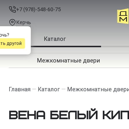
+7 (978)-548-60-75
Керчь
рчь
?
Каталог
ть другой
Межкомнатные двери
Главная
—
Каталог
—
Межкомнатные двер
Вена Белый кип