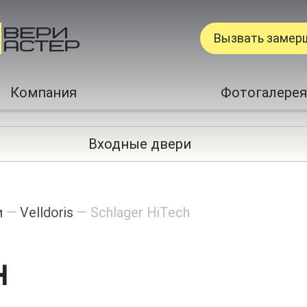
Вызвать замер
Компания
Фотогалерея
Входные двери
и
—
Velldoris
—
Schlager HiTech
h