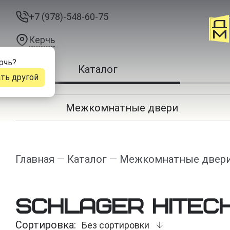
+7 (978)-548-60-75
Керчь
рчь
?
Каталог
ть другой
Межкомнатные двери
Главная
—
Каталог
—
Межкомнатные двер
Schlager HiTec
Сортировка:
Без сортировки