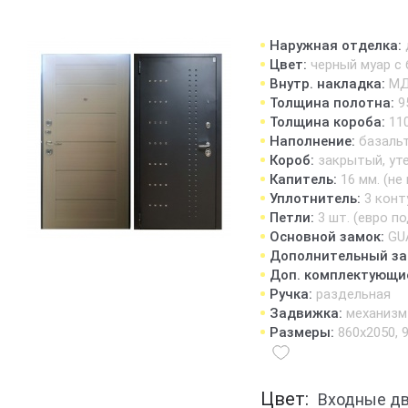
Наружная отделка:
Цвет:
черный муар с
Внутр. накладка:
МД
Толщина полотна:
9
Толщина короба:
11
Наполнение:
базаль
Короб:
закрытый, ут
Капитель:
16 мм. (н
Уплотнитель:
3 конт
Петли:
3 шт. (евро п
Основной замок:
GU
Дополнительный за
Доп. комплектующи
Ручка:
раздельная
Задвижка:
механизм
Размеры:
860х2050, 
Цвет:
Входные д