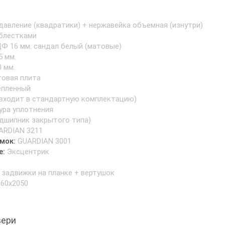
давление (квадратики) + нержавейка объемная (изнутри)
 блестками
Ф 16 мм. сандал белый (матовые)
5 мм.
0 мм.
товая плита
епленный
е входит в стандартную комплектацию)
ура уплотнения
одшипник закрытого типа)
ARDIAN 3211
мок:
GUARDIAN 3001
е:
Эксцентрик
 задвижки на планке + вертушок
960х2050
вери