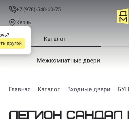
+7 (978)-548-60-75
Керчь
рчь
?
Каталог
ть другой
Межкомнатные двери
Главная
—
Каталог
—
Входные двери
—
БУН
Легион Сандал