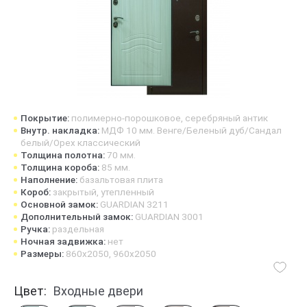
Покрытие:
полимерно-порошковое, серебряный антик
Внутр. накладка:
МДФ 10 мм. Венге/Беленый дуб/Сандал
белый/Орех классический
Толщина полотна:
70 мм.
Толщина короба:
85 мм.
Наполнение:
базальтовая плита
Короб:
закрытый, утепленный
Основной замок:
GUARDIAN 3211
Дополнительный замок:
GUARDIAN 3001
Ручка:
раздельная
Ночная задвижка:
нет
Размеры:
860х2050, 960х2050
Цвет:
Входные двери