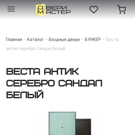
Главная
—
Каталог
—
Входные двери
—
БУНКЕР
—
Веста
антик серебро Сандал белый
Веста антик
серебро Сандал
белый