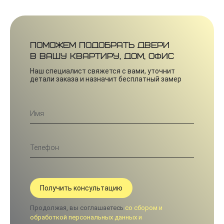
Поможем подобрать двери
в вашу квартиру, дом, офис
Наш специалист свяжется с вами, уточнит
детали заказа и назначит бесплатный замер
Продолжая, вы соглашаетесь
со сбором и
обработкой персональных данных и