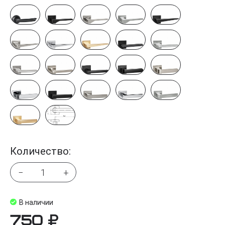
Количество:
−
+
В наличии
750