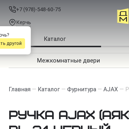
+7 (978)-548-60-75
Керчь
рчь
?
Каталог
ть другой
Межкомнатные двери
Главная
—
Каталог
—
Фурнитура
—
AJAX
—
Р
Ручка Ajax (Аякс