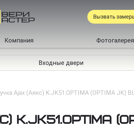
Вызвать замер
Компания
Фотогалерея
Входные двери
учка Ajax (Аякс) K.JK51.OPTIMA (OPTIMA JK) B
) K.JK51.OPTIMA (O