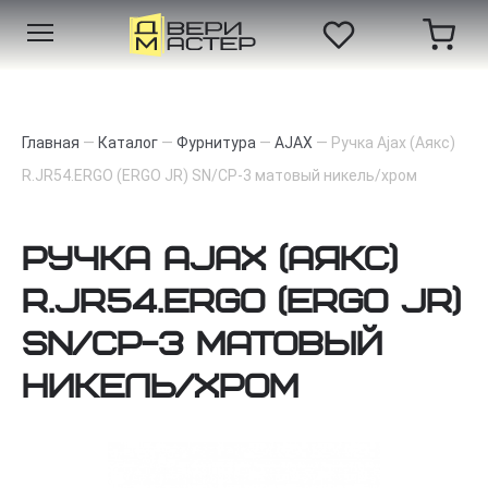
Главная
—
Каталог
—
Фурнитура
—
AJAX
—
Ручка Ajax (Аякс)
R.JR54.ERGO (ERGO JR) SN/CP-3 матовый никель/хром
Ручка Ajax (Аякс)
R.JR54.ERGO (ERGO JR)
SN/CP-3 матовый
никель/хром